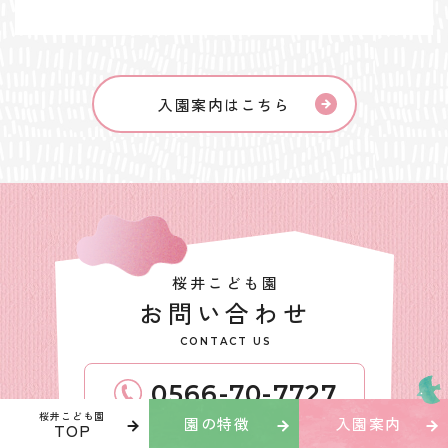
入園案内はこちら
桜井こども園
お問い合わせ
CONTACT US
0566-70-7727
桜井
こども園
園の
特徴
入園
案内
TOP
タップで電話をかける