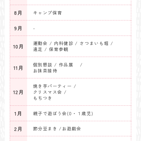
8月
キャンプ保育
9月
-
運動会 / 内科健診 / さつまいも堀 /
10月
遠足 / 保育参観
個別懇談 / 作品展 /
11月
お抹茶接待
焼き芋パーティー /
12月
クリスマス会 /
もちつき
1月
親子で遊ぼう会(0・１歳児)
2月
節分豆まき /
お遊戯会