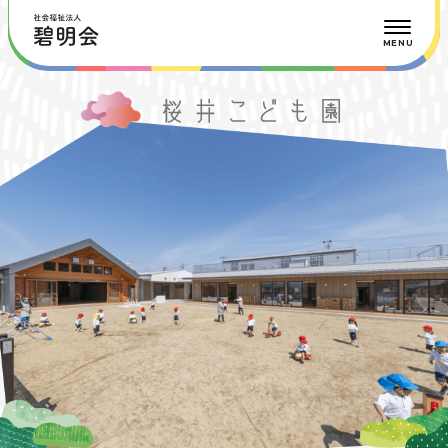
HOME
碧明会について
碧明会の保育
根崎こども園
TOP
園の特徴
入園案内
桜井こども園
TOP
園の特徴
入園案内