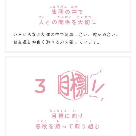
集団
の
中
で
人
との
関係
を
大切
に
いろいろなお友達の中で刺激し合い、確かめ合い、
お友達と仲良く遊べる力を養っています。
3
目標
に
向
け
意欲
を
持
って
取
り
組
む